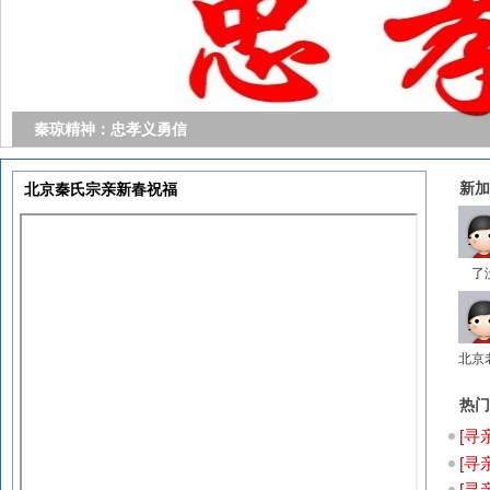
秦琼精神：忠孝义勇信
新加
北京秦氏宗亲新春祝福
了
北京
热门
[
寻
[
寻
[
寻