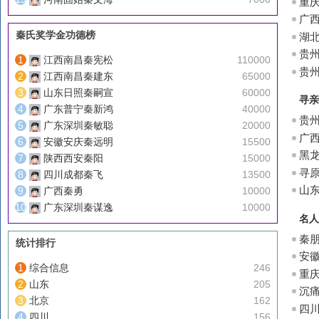
重
字
广
秦氏奖学金功德榜
湖
贵
江西南昌秦宪松
110000
辈
贵
江西南昌秦建东
65000
山东日照秦嗣宣
60000
寻亲
广东普宁秦新鸿
40000
贵
广东深圳秦敏聪
20000
树
广
安徽安庆秦远明
15500
黑
陕西西安秦阳
15000
山
寻
四川成都秦飞
13500
人
山
广西秦勇
10000
介
广东深圳秦谋逸
10000
名人
秦
统计排行
安
综合信息
246
重
山东
205
沉痛
北京
162
四
四川
156