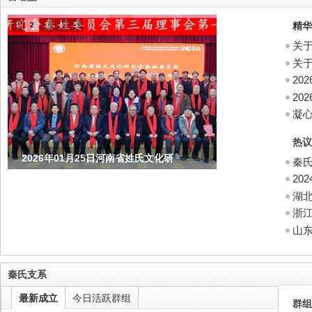
精华
1
2
3
4
5
关于
关于
20
20
凝
热议
2025年12月14日江苏省常州市小都
秦
20
湖
浙
山
秦氏支系
最新成立
今日活跃群组
群组