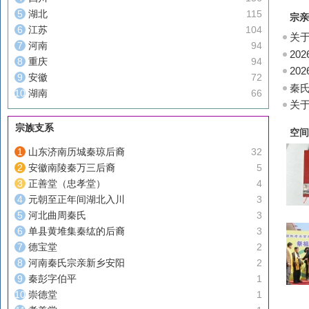
文
湖北
115
宗亲
江苏
104
关于
河南
94
知
20
重庆
94
20
安徽
72
秦
湖南
66
关
宗族支系
空间
山东济南历城秦琼后裔
32
安徽南陵秦万三后裔
5
正善堂（忠孝堂）
4
元朝至正年间湖北入川
3
河北曲周秦氏
3
单县黄堆集秦纮的后裔
3
德宝堂
2
河南秦氏宗亲新乡安阳
2
秦彭字伯平
1
崇德堂
1