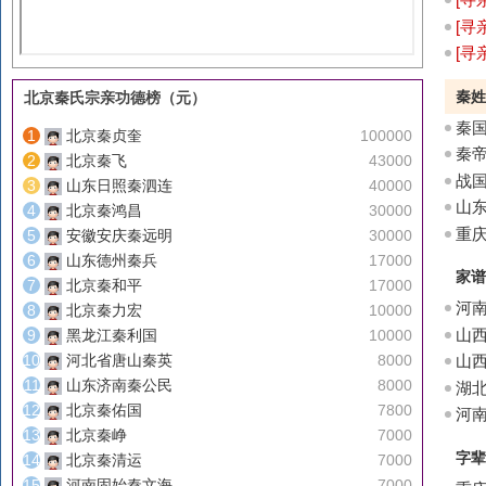
[
寻
[
寻
秦姓
北京秦氏宗亲功德榜（元）
秦
北京秦贞奎
100000
秦
北京秦飞
43000
战
山东日照秦泗连
40000
山
北京秦鸿昌
30000
立
重
安徽安庆秦远明
30000
山东德州秦兵
17000
家谱
北京秦和平
17000
河
北京秦力宏
10000
山
黑龙江秦利国
10000
河北省唐山秦英
8000
山
山东济南秦公民
8000
湖北
北京秦佑国
7800
对
河
北京秦峥
7000
秦）
字辈
北京秦清运
7000
河南固始秦文海
7000