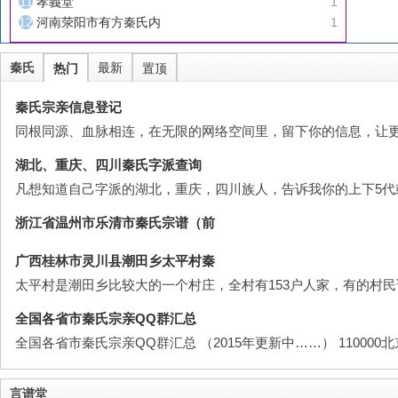
孝義堂
1
河南荥阳市有方秦氏内
1
秦氏
最新
热门
置顶
秦氏宗亲信息登记
同根同源、血脉相连，在无限的网络空间里，留下你的信息，让
湖北、重庆、四川秦氏字派查询
凡想知道自己字派的湖北，重庆，四川族人，告诉我你的上下5代
浙江省温州市乐清市秦氏宗谱（前
广西桂林市灵川县潮田乡太平村秦
太平村是潮田乡比较大的一个村庄，全村有153户人家，有的村
全国各省市秦氏宗亲QQ群汇总
全国各省市秦氏宗亲QQ群汇总 （2015年更新中……） 110000北京市：11
言谱堂