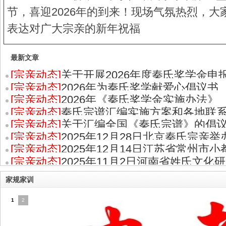
节，喜迎2026年的到来！现场气氛热烈，大
表达对广大宗亲的新年祝福
最新文章
[
宗亲动态
]
关于开展2026年度秦氏奖学金申
[
宗亲动态
]
2026年为秦氏奖学献爱心倡议书
的通知
[
宗亲动态
]
2026年《秦氏奖学金实施办法》
[
宗亲动态
]
秦氏宗谱汇编实施方案和各地联
[
宗亲动态
]
关于汇编全国《秦氏宗谱》的倡
[
宗亲动态
]
2025年12月28日北京秦氏宗亲
[
宗亲动态
]
2025年12月14日江苏省常州市
茶话会
[
宗亲动态
]
2025年11月2日河南省姓氏文化
堂秦氏
秦姓委
家规家训
1
2