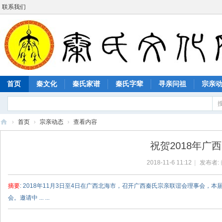
联系我们
首页
秦文化
秦氏家谱
秦氏字辈
寻亲问祖
宗亲
›
首页
›
宗亲动态
›
查看内容
秦
祝贺2018年
氏
2018-11-6 11:12
|
发布者:
文
化
摘要
: 2018年11月3日至4日在广西北海市，召开广西秦氏宗亲联谊会理事会
网
会。邀请中 ... ...