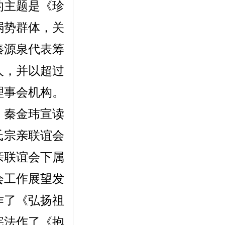
的主题是《珍
弱势群体，关
秦源泉代表筹
人，并以超过
理事会机构。
。秦金玮宣读
氏宗亲联谊会
亲联谊会下属
会工作展望发
作了《弘扬祖
宪法作了《抱