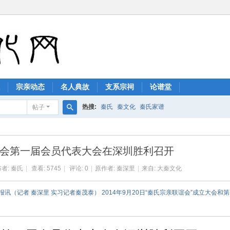
宗亲动态
名人典故
支系宗祠
论谱堂
热搜:
秦氏
秦文化
秦氏家谱
帖子
搜
索
会第一届会员代表大会在深圳胜利召开
者:
秦氏
|
查看:
5745
|
评论: 0
|
原作者: 秦深里
|
来自: 大秦文化
讯（记者 秦深里 实习记者秦茂泰） 2014年9月20日“秦氏宗亲联谊会”成立大会