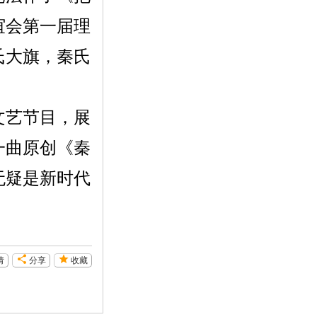
谊会第一届理
氏大旗，秦氏
文艺节目，展
一曲原创《秦
无疑是新时代
请
分享
收藏