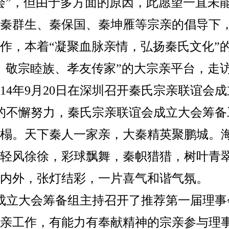
会”，但由于多方面的原因，此愿望一直未
秦群生、秦保国、秦坤雁等宗亲的倡导下
作，本着“凝聚血脉亲情，弘扬秦氏文化”
、敬宗睦族、孝友传家”的大宗亲平台，走
14年9月20日在深圳召开秦氏宗亲联谊会
亲的不懈努力，秦氏宗亲联谊会成立大会筹
榻。天下秦人一家亲，大秦精英聚鹏城。
轻风徐徐，彩球飘舞，秦帜猎猎，树叶青
内外，张灯结彩，一片喜气和谐气氛。
会成立大会筹备组主持召开了推荐第一届理
亲工作，有能力有奉献精神的宗亲参与理