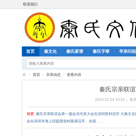
联系我们
首页
秦文化
秦氏家谱
秦氏字辈
寻亲问祖
›
首页
›
宗亲动态
›
查看内容
秦
秦氏宗亲联谊
氏
2014-12-24 10:22
|
发布
文
化
摘要
: 秦氏宗亲联谊会第一届会员代表大会在深圳胜利召开 大秦文化报
网
会在深圳市海上田园度假村圆满召开。全国 ... ...