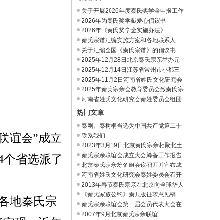
关于开展2026年度秦氏奖学金申报工作
的通知
2026年为秦氏奖学献爱心倡议书
2026年《秦氏奖学金实施办法》
秦氏宗谱汇编实施方案和各地联系人
关于汇编全国《秦氏宗谱》的倡议书
2025年12月28日北京秦氏宗亲举办元
旦茶话会
2025年12月14日江苏省常州市小都三
贤堂秦氏
2025年11月2日河南省姓氏文化研究会
秦姓委
2025年秦氏宗亲会教育委员会致秦氏宗
亲的感
河南省姓氏文化研究会秦姓委员会组团
参加“
热门文章
秦刚、秦树桐当选为中国共产党第二十
届中央
联谊会”成立
联系我们
2023年3月19日北京秦氏宗亲相聚北土
城东路
秦氏宗亲联谊会成立大会筹备工作报告
4个省选派了
北京秦氏宗亲筹备组会议召开并宣布成
立
河南省姓氏文化研究会秦姓委员会召开
2023年
2013年春节秦氏宗亲在北京向全球华人
拜年节
《秦氏家族公约》秦兵版征求意见稿
，各地秦氏宗
秦氏宗亲联谊会第一届会员代表大会在
深圳胜
2007年9月北京秦氏宗亲联谊