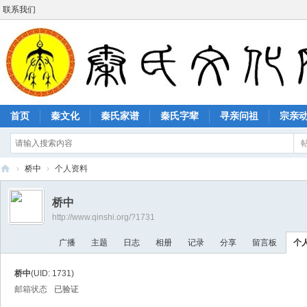
联系我们
首页
秦文化
秦氏家谱
秦氏字辈
寻亲问祖
宗亲
›
桥中
›
个人资料
秦
桥中
氏
http://www.qinshi.org/?1731
文
广播
主题
日志
相册
记录
分享
留言板
个
化
网
桥中
(UID: 1731)
邮箱状态
已验证