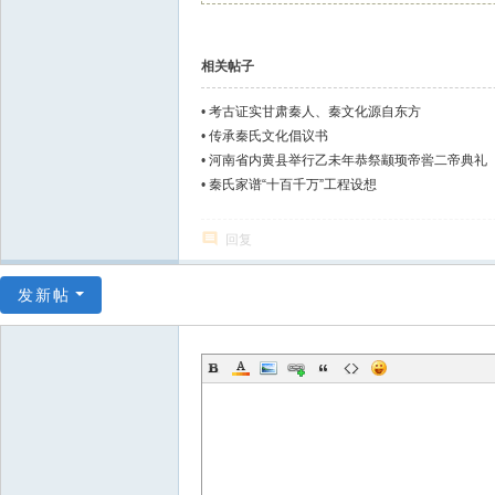
相关帖子
•
考古证实甘肃秦人、秦文化源自东方
•
传承秦氏文化倡议书
•
河南省内黄县举行乙未年恭祭颛顼帝喾二帝典礼
•
秦氏家谱“十百千万”工程设想
回复
发新帖