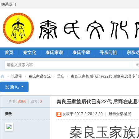
联系我们
首页
秦文化
秦氏家谱
秦氏字辈
寻亲问祖
宗亲
»
论谱堂
›
秦氏家谱交流
›
重庆
›
秦良玉家族后代已有22代 后裔在忠县专门修祠
秦
发新帖
氏
秦良玉家族后代已有22代 后裔在忠
查看:
8066
|
回复:
0
文
化
秦氏
发表于 2017-2-28 13:20
|
显示全部楼层
网
秦良玉家族