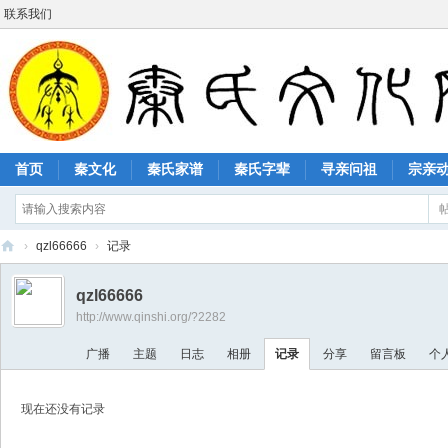
联系我们
首页
秦文化
秦氏家谱
秦氏字辈
寻亲问祖
宗亲
›
qzl66666
›
记录
秦
qzl66666
氏
http://www.qinshi.org/?2282
文
广播
主题
日志
相册
记录
分享
留言板
个
化
网
现在还没有记录