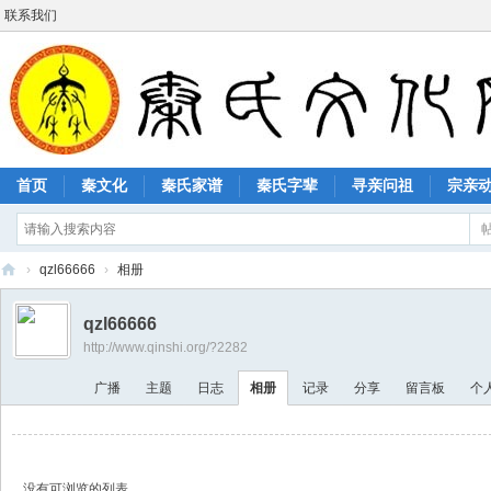
联系我们
首页
秦文化
秦氏家谱
秦氏字辈
寻亲问祖
宗亲
›
qzl66666
›
相册
秦
qzl66666
氏
http://www.qinshi.org/?2282
文
广播
主题
日志
相册
记录
分享
留言板
个
化
网
没有可浏览的列表