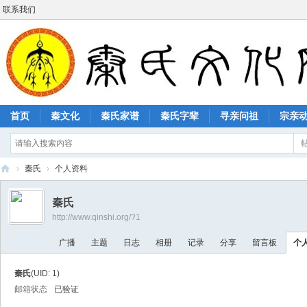
联系我们
首页
秦文化
秦氏家谱
秦氏字辈
寻亲问祖
宗亲
›
秦氏
›
个人资料
秦
秦氏
氏
http://www.qinshi.org/?1
文
广播
主题
日志
相册
记录
分享
留言板
个
化
网
秦氏
(UID: 1)
邮箱状态
已验证