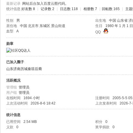
最新记录
网站后台加入百度云图代码。
统计信息
好友数 8
|
记录数 2
|
日志数 118
|
相册数 7
|
回帖数 165
|
主题数
性别
男
出生地
中国 山东省 
居住地
中国 北京市 东城区 景山街道
生日
1980 年 1 月 1 日
血型
A
QQ
勋章
已加入圈子
山东济南历城秦琼后裔
活跃概况
管理组
管理员
用户组
管理员
在线时间
1694 小时
注册时间
2005-5-5 05
上次活动时间
2026-8-6 18:42
上次发表时间
2026-7-
统计信息
已用空间
2.54 MB
积分
0
义款
0
奖学捐款
0