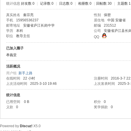
统计信息
好友数 0
|
记录数 0
|
日志数 0
|
相册数 0
|
回帖数 30
|
主题数 1
真实姓名
秦宗亮
性别
保密
手机
15956536237
居住地
中国 安徽省
邮寄地址
安徽省庐江长岗中学
邮编
231512
学历
本科
公司
安徽省庐江县长
职位
教导主任
QQ
已加入圈子
孝義堂
活跃概况
用户组
新手上路
在线时间
22 小时
注册时间
2016-3-7 22
上次活动时间
2025-3-10 19:46
上次发表时间
2025-3-
统计信息
已用空间
0 B
积分
0
义款
0
奖学捐款
0
Powered by
Discuz!
X5.0