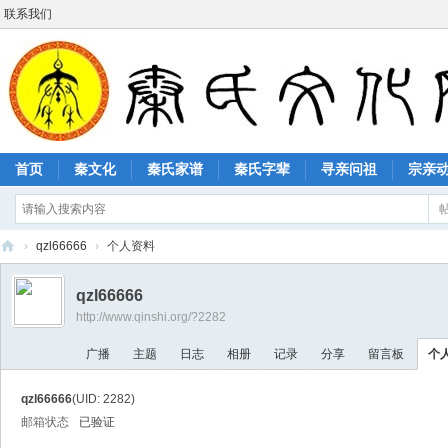
联系我们
首页
秦文化
秦氏家谱
秦氏字辈
寻亲问祖
宗亲
›
qzl66666
›
个人资料
秦
qzl66666
氏
http://www.qinshi.org/?2282
文
广播
主题
日志
相册
记录
分享
留言板
个
化
网
qzl66666
(UID: 2282)
邮箱状态
已验证